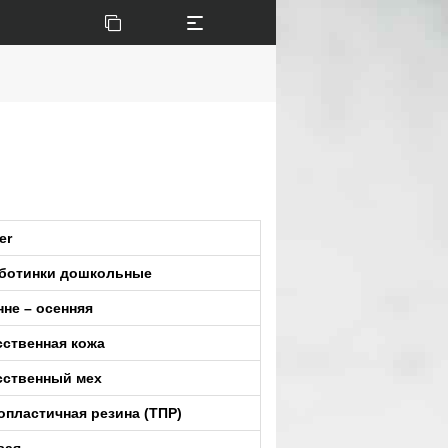
er
ботинки дошкольные
нне – осенняя
сственная кожа
сственный мех
опластичная резина (ТПР)