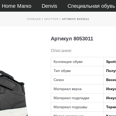
Home Маrко
Denvis
Специальная обувь
ГЛАВНАЯ
/
SPOTTER
/
АРТИКУЛ 8053011
Артикул 8053011
Описание:
Коллекция обуви
Spott
Тип обуви
Полу
Сезон
Весе
Материал верха
Иску
Материал подкладки
Иску
Материал подошвы
Терм